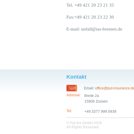
Tel. +49 421 20 23 21 35
Fax:+49 421 20 23 22 30
E-mail: unfall@ias-bremen.de
Kontakt
Email:
office@put-insurance.d
Adresse:
Breite 2a
15806 Zossen
Tel:
+49 3377 999 0939
© Put-Ins GmbH 2026
All Rights Reserved