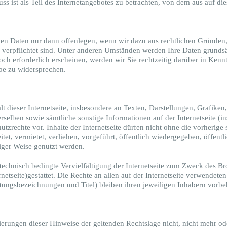
 ist als Teil des Internetangebotes zu betrachten, von dem aus auf die
 Daten nur dann offenlegen, wenn wir dazu aus rechtlichen Gründen,
verpflichtet sind. Unter anderen Umständen werden Ihre Daten grundsät
och erforderlich erscheinen, werden wir Sie rechtzeitig darüber in Kenn
be zu widersprechen.
dieser Internetseite, insbesondere an Texten, Darstellungen, Grafiken
lben sowie sämtliche sonstige Informationen auf der Internetseite (ins
utzrechte vor. Inhalte der Internetseite dürfen nicht ohne die vorherige
itet, vermietet, verliehen, vorgeführt, öffentlich wiedergegeben, öffent
tiger Weise genutzt werden.
echnisch bedingte Vervielfältigung der Internetseite zum Zweck des Brow
rnetseite)gestattet. Die Rechte an allen auf der Internetseite verwende
tungsbezeichnungen und Titel) bleiben ihren jeweiligen Inhabern vorbe
erungen dieser Hinweise der geltenden Rechtslage nicht, nicht mehr ode